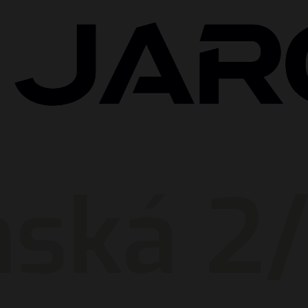
2
.
Zvolíme balík
Spoločne prejdeme tvoje požiadavky a na mieru
nastavíme ideálny rozsah krytia, limity plnenia a výšku
spoluúčasti podľa tvojho rozpočtu.
2
.