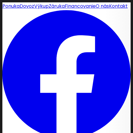
Ponuka
Dovoz
Výkup
Záruka
Financovanie
O nás
Kontakt