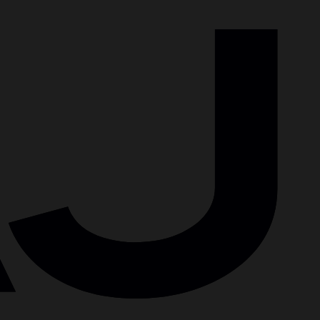
funguje
1
.
Vyberieš si auto
Či už vyberáš z našej ponuky alebo riešime dovoz,
okamžite preveríme vek a nájazd vozidla, aby sme ti
navrhli optimálne možnosti krytia.
1
.