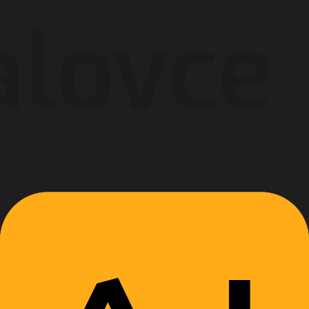
3
.
Vybavíme papiere
Všetku administratívu a zmluvy uzatvoríme priamo u
nás na mieste. Odchádzaš s jasnými podmienkami,
chráneným autom a čistou hlavou.
3
.
zárukou