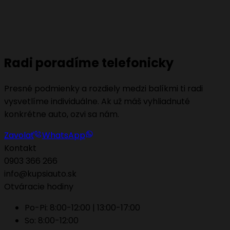
Kryje záruka aj bežný servis a prevádzkové kvapaliny?
Čo ak sa mi auto pokazí na ceste a zostane nepojazdné?
Radi poradíme telefonicky
Presné podmienky a rozdiely medzi balíkmi ti radi
vysvetlíme individuálne. Ak už máš vyhliadnuté
konkrétne auto, ozvi sa nám.
Zavolať
WhatsApp
Kontakt
0903 366 266
info@kupsiauto.sk
Otváracie hodiny
Po-Pi: 8:00-12:00 | 13:00-17:00
So: 8:00-12:00